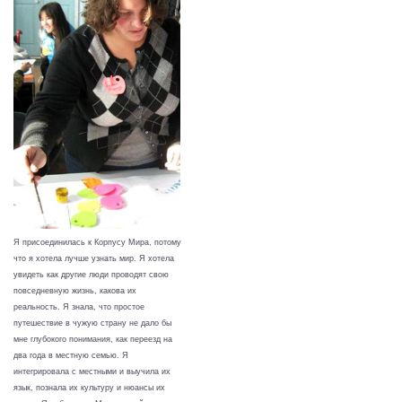
Я присоединилась к Корпусу Мира, потому
что я хотела лучше узнать мир. Я хотела
увидеть как другие люди проводят свою
повседневную жизнь, какова их
реальность. Я знала, что простое
путешествие в чужую страну не дало бы
мне глубокого понимания, как переезд на
два года в местную семью. Я
интегрировала с местными и выучила их
язык, познала их культуру и нюансы их