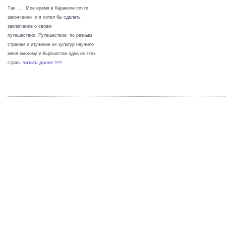
Так ... Мое время в Караколе почти
законченно и я хотел бы сделать
заключение о своем
путешествии. Путешествие по разным
странам и изучение их культур научило
меня многому и Кыргызстан одна из этих
стран.
читать далее >>>