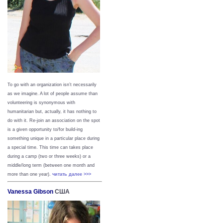
To go with an organization isn’t necessarily
as we imagine. A lot of people assume than
volunteering is synonymous with
humanitarian but, actually, it has nothing to
do with it. Re-join an association on the spot
is a given opportunity to/for build-ing
something unique in a particular place during
a special time. This time can takes place
during a camp (two or three weeks) or a
middle/long term (between one month and
more than one year).
читать далее >>>
Vanessa Gibson
США