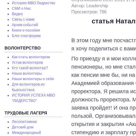
История МВО Лидрество
Автор: Leadership
СМИ о Нас
Просмотров: 786
Видео
Связь с нами
статья Ната
Архив событий
Книги и пособия
Блог платформа
В этом году мне посчаст
я хочу поделиться с вам
ВОЛОНТЕРСТВО
Как стать волонтером
По приезду я и мои колл
Устав волонтеров
пенсионеры, но мне стал
Кто такой волонтер?
Наши волонтеры
как пенсии мне бы, ни на
Наши волонтеры о себе
Академией образования 
Для волонтеров из
Кыргызстана
проректора. Я решила ис
ИСТОРИЯ УСПЕХА МВО
должность проректора. 
“ЛИДЕРСТВО”
заявка пройдет! И она п
ТРУДОВЫЕ ЛАГЕРЯ
пользой. Организовывал
Лесопитомник
открытия и закрытия «А
Детский дом
стипендию и зарплату п
Международный