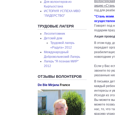
Волонтерская
Для волонтеров из
акцию «Стань
Кыргызстана
год для реаб
ИСТОРИЯ УСПЕХА МВО
“ЛИДЕРСТВО”
"Стань моим 
осуществлени
Говорят под н
ТРУДОВЫЕ ЛАГЕРЯ
подарим праз
Лесопитомник
Акция провод
Детский дом
В этом году,
Трудовой лагерь
передает орг
«Радуга» 2012
реабилитацио
Международный
новогодние ут
Добровольческий Лагерь
Лагерь "Я познаю МИР"
Если у Вас ес
2012
звоните по ук
указанные ниж
ОТЗЫВЫ ВОЛОНТЕРОВ
В письмах дет
De Bie Mirjana
France
каждый ребено
интересы и у
Исходя из это
Вы можете вы
можете позвол
нас, то, что 
красиво упако