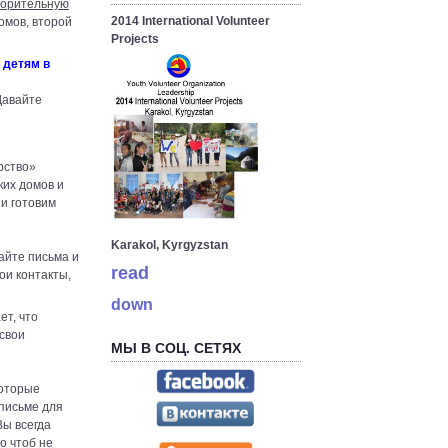
ворительную
2014 International Volunteer
омов, второй
Projects
 детям в
Давайте
рство»
ких домов и
и готовим
Karakol, Kyrgyzstan
айте письма и
read
ои контакты,
down
ет, что
 свои
МЫ В СОЦ. СЕТЯХ
которые
 письме для
Вы всегда
о чтоб не