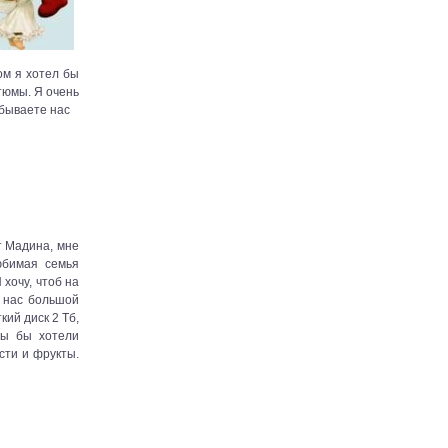
ом я хотел бы
тюмы. Я очень
абываете нас
т Мадина, мне
юбимая семья
 хочу, чтоб на
 нас большой
кий диск 2 Тб,
мы бы хотели
сти и фрукты.