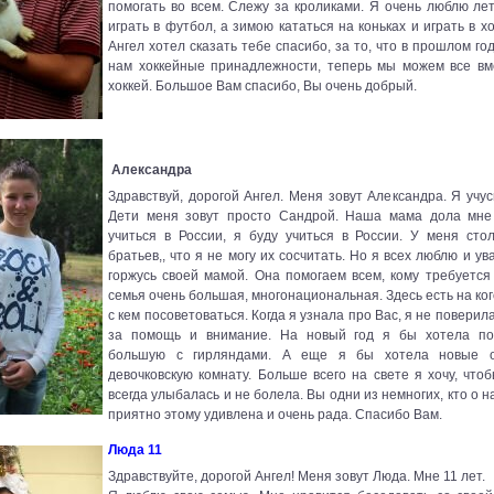
помогать во всем. Слежу за кроликами. Я очень люблю ле
играть в футбол, а зимою кататься на коньках и играть в х
Ангел хотел сказать тебе спасибо, за то, что в прошлом го
нам хоккейные принадлежности, теперь мы можем все вме
хоккей. Большое Вам спасибо, Вы очень добрый.
Александра
Здравствуй, дорогой Ангел. Меня зовут Александра. Я учусь
Дети меня зовут просто Сандрой. Наша мама дола мне
учиться в России, я буду учиться в России. У меня сто
братьев,, что я не могу их сосчитать. Но я всех люблю и у
горжусь своей мамой. Она помогаем всем, кому требуетс
семья очень большая, многонациональная. Здесь есть на ког
с кем посоветоваться. Когда я узнала про Вас, я не поверил
за помощь и внимание. На новый год я бы хотела по
большую с гирляндами. А еще я бы хотела новые 
девочковскую комнату. Больше всего на свете я хочу, чт
всегда улыбалась и не болела. Вы одни из немногих, кто о н
приятно этому удивлена и очень рада. Спасибо Вам.
Люда 11
Здравствуйте, дорогой Ангел! Меня зовут Люда. Мне 11 лет.