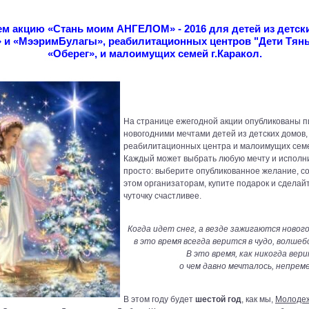
ем акцию «Cтань моим АНГЕЛОМ» - 2016 для детей из детск
 и «МээримБулагы», реабилитационных центров "Дети Тянь
«Оберег», и малоимущих семей г.Каракол.
На странице ежегодной акции опубликованы п
новогодними мечтами детей из детских домов,
реабилитационных центра и малоимущих сем
Каждый может выбрать любую мечту и исполни
просто: выберите опубликованное желание, с
этом организаторам, купите подарок и сделай
чуточку счастливее.
Когда идет снег, а везде зажигаются нового
в это время всегда верится в чудо, волше
В это время, как никогда вери
о чем давно мечталось, непрем
В этом году будет
шестой год
, как мы,
Молоде