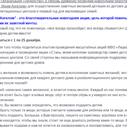
 Организация «Лидерство» и Любовь Шевченко проводим новогоднюю благот
, Моим Ангелом»
для осуществления заветных желаний детишек из детских д
илитационных центров и первый год для малоимущих семей.
Ангелом" - это благотворительная новогодняя акция, цель которой помочь
и их заветной мечты.
овый год, что не пожелаешь: «все всегда произойдет, все всегда сбывается»! 
дник детям вместе!
иться с 1 по 25 декабря.
 для того чтобы поделиться опытом проведения масштабных акций МВО «Лиде
анизацию и проведение акции «Стань, моим ангелом» руководству самих детс
нных центров. Со своей стороны мы оказываем информационную поддержку 
ренники для детских домов.
ть желание и возможность помочь детям в исполнении заветных желаний, чит
азанным номерам, для каждого детского дома и реабилитационного центра св
е после писем!!!
ей, написано самое желанное, а хочется очень многое. Каждый из нас понима
к хочет быть одет в новые вещи, обут в теплую обувь и у каждого из них есть
влечения.
го, Вы можете сами определить, что возможно подарить детям.
брать только те вещи, которые считаете нужными для ребенка или те вещи, 
ить подарить. Большая, к Вам просьба, пишите на пакетиках, коробках или в
там находится, чтобы мы знали, стоит ли еще докупать ребенку какие-то вещи. 
вываете подарки и нам не хочется их разворачивать и просматривать, для тог