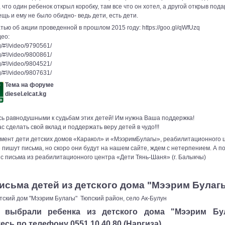
, что один ребенок открыл коробку, там все что он хотел, а другой открыв под
ещь и ему не было обидно- ведь дети, есть дети.
тью об акции проведенной в прошлом 2015 году: https://goo.gl/qWfUzq
део:
g/#!/video/9790561/
g/#!/video/9800861/
g/#!/video/9804521/
g/#!/video/9807631/
Тема на форуме
diesel.elcat.kg
сь равнодушными к судьбам этих детей! Им нужна Ваша поддержка!
 сделать свой вклад и поддержать веру детей в чудо!!!
мент дети детских домов «Каракол» и «МээримБулагы», реабилитационного 
пишут письма, но скоро они будут на нашем сайте, ждем с нетерпением. А п
 с письма из реабилитационного центра «Дети Тянь-Шаня» (г. Балыкчы)
исьма детей из детского дома "Мээрим Булаг
тский дом "Мээрим Булагы"
Тюпский район, село Ак-Булун
 выбрали ребенка из детского дома "Мээрим Бул
сь по телефону 0551 10 40 80 (Наргиза)