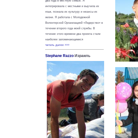
два года в местную семью. Я
интегрировала с местными и выучила их
язык, познала их культуру и нюансы их
жизни.
Я работала с Молодежной
Волонтерской Организацией «Лидерство» в
течении второго года моей службы. В
течение этого времени два проекта стали
наиболее запоминающимися
читать далее >>>
Stephane Razzo
Израиль