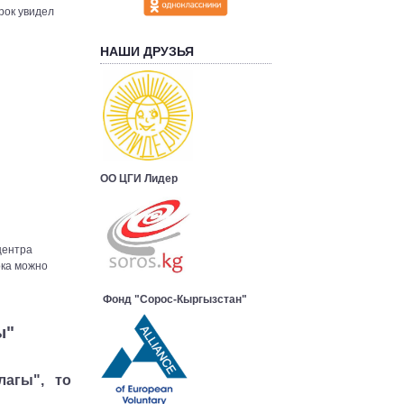
арок увидел
НАШИ ДРУЗЬЯ
ОО ЦГИ Лидер
центра
ока можно
Фонд "Сорос-Кыргызстан"
ы"
агы", то