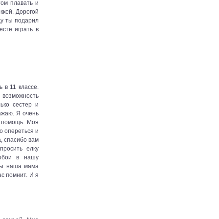
том плавать и
оккей. Дорогой
ду ты подарил
сте играть в
 в 11 классе.
 возможность
лько сестер и
важаю. Я очень
я помощь. Моя
о опереться и
а, спасибо вам
просить елку
обои в нашу
обы наша мама
ас помнит. И я