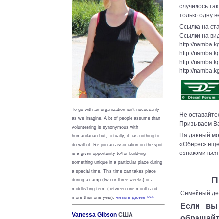
случилось так
только одну в
Ссылка на ста
Ссылки на ви
http://namba.k
http://namba.k
http://namba.k
http://namba.k
To go with an organization isn’t necessarily
Не оставайте
as we imagine. A lot of people assume than
Призываем Вас
volunteering is synonymous with
На данный мо
humanitarian but, actually, it has nothing to
«Оберег» еще 
do with it. Re-join an association on the spot
ознакомиться
is a given opportunity to/for build-ing
something unique in a particular place during
a special time. This time can takes place
П
during a camp (two or three weeks) or a
middle/long term (between one month and
Семейный де
more than one year).
читать далее >>>
Если вы
Vanessa Gibson
США
обращайте