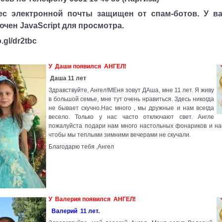
ес электронной почты защищен от спам-ботов. У в
чен JavaScript для просмотра.
o.gl/dr2tbc
У Даши появился АНГЕЛ!
Даша 11 лет
Здравствуйте, Ангел!МЕня зовут ДАша, мне 11 лет. Я живу
в большой семье, мне тут очень нравиться. Здесь никогда
не бывает скучно.Нас много , мы дружные и нам всегда
весело. Только у нас часто отключают свет. Англе
пожалуйста подари нам много настольных фонариков и на
чтобы мы теплыми зимними вечерами не скучали.
Благодарю тебя ,Ангел
У Валерия появился АНГЕЛ!
Валерий 11 лет.