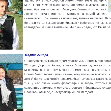
Здравствуйте, мой дорогой Ангел. Меня зовут Валерий.
Мне 11 лет. У меня очень большая семья. Я люблю нашу
мама, братьев и сестер. Мой дом большой и уютный.
Летом я люблю играть и купаться, а зимой лепить
снеговиков. Я бы хотел на новый год зимние перчатки. Лет
бегать и хотел бы для своих братьев и себе спортивные кос
благодарен за Ваше внимание. Мы очень рады, что Вы не з
Мадина 22 года
С наступающим Новым годом, уважаемый Ангел. Меня зову
22 года. Дорогой Ангел, у меня большая, дружная и л
Мээримбулагы. Я горжусь, что есть мама, братья и сестры. Я
Новый было весело моей семье, хочу большие колонки. У
дом. Я бы хотела, чтоб у нас дома был пылесос, а также жест
т. к. у нас очень много фотографий и видео, которые 
сохранить в архиве. А моим сестренкам и братишкам сладо
Спасибо большое, с наступающим Новым годом.