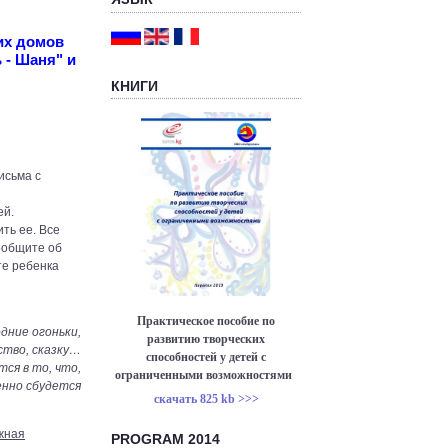
их домов
 - Шаня" и
КНИГИ
исьма с
ей.
ть ее. Все
ообщите об
те ребенка
Практическое пособие по
дние огоньки,
развитию творческих
бство, сказку…
способностей у детей с
тся в то, что,
ограниченными возможностями
енно сбудется
скачать 825 kb >>>
жная
PROGRAM 2014