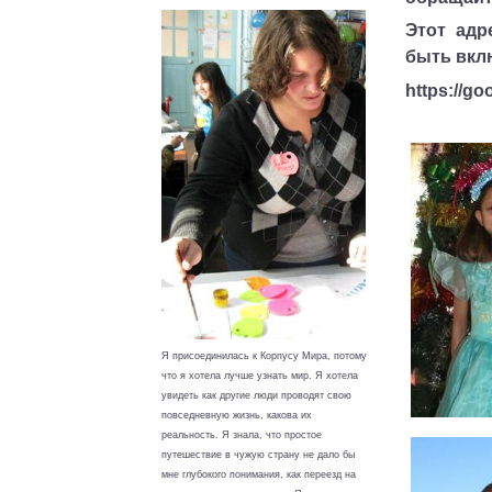
Этот адр
быть вклю
https://go
Я присоединилась к Корпусу Мира, потому
что я хотела лучше узнать мир. Я хотела
увидеть как другие люди проводят свою
повседневную жизнь, какова их
реальность. Я знала, что простое
путешествие в чужую страну не дало бы
мне глубокого понимания, как переезд на