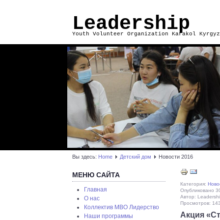
Leadership
Youth Volunteer Organization Karakol Kyrgyz
Вы здесь:
Home
Детский дом
Новости 2016
МЕНЮ САЙТА
Категория:
Ново
Главная
Опубликовано 30
Автор: Leadersh
О нас
Просмотров: 14
Коллектив МВО Лидерство
Акция «С
Наши программы