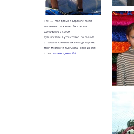
Так ... Мое время в Караколе почти
законченно и я хотел бы сделать
заключение о своем
путешествии. Путешествие по разным
странам и изучение их культур научило
меня многому и Кыргызстан одна из этих
стран.
читать далее >>>