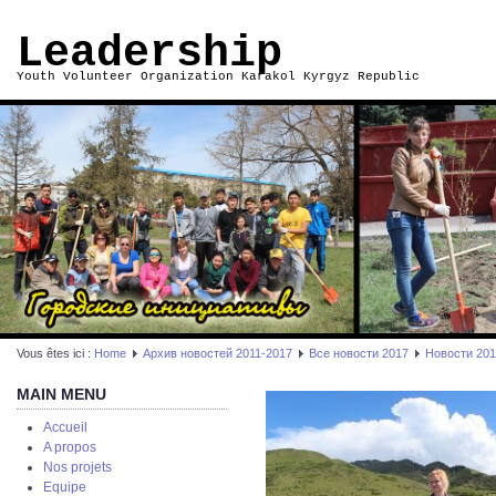
Leadership
Youth Volunteer Organization Karakol Kyrgyz Republic
Vous êtes ici :
Home
Архив новостей 2011-2017
Все новости 2017
Новости 20
MAIN MENU
Accueil
A propos
Nos projets
Equipe