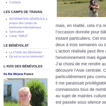
Сontacts
LES CAMPS DE TRAVAIL
INFORMATION GÉNÉRALE à
propos des camps de
mais, en réalité, cela n’a 
bénévolat internationaux.
l’occasion donnée pour bât
Sylviculture
Camp "SMILE"
instant particuliers. Cet i
deux à trois semaines ou 
LE BÉNÉVOLAT
L’action réalisée peut être
La Charte des Bénévoles
l'environnement mais égal
Qu’est-ce qu’un bénévole?
J’ai choisi de me rendre a
L'AVIS DES BÉNÉVOLES
découvrir l’Asie centrale.
C
De Bie Mirjana
France
particulièrement peu connu
il me paraissait privilégiab
connaissons tous de nombr
au sujet de maintes culture
est passée sous silence s