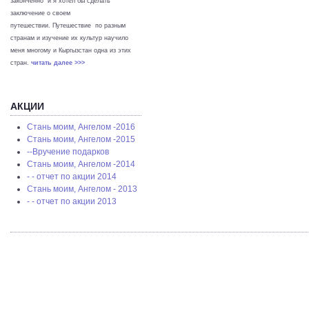
законченно и я хотел бы сделать
заключение о своем
путешествии. Путешествие по разным
странам и изучение их культур научило
меня многому и Кыргызстан одна из этих
стран.
читать далее >>>
АКЦИИ
Стань моим, Ангелом -2016
Стань моим, Ангелом -2015
--Вручение подарков
Стань моим, Ангелом -2014
- - отчет по акции 2014
Стань моим, Ангелом - 2013
- - отчет по акции 2013