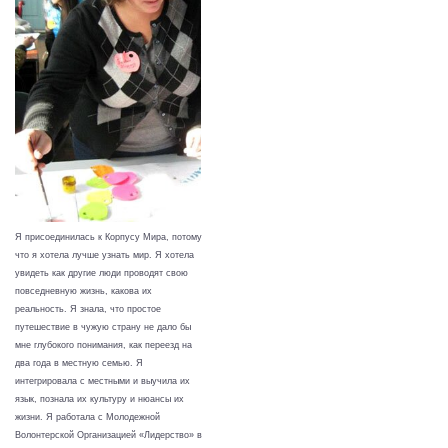
Я присоединилась к Корпусу Мира, потому
что я хотела лучше узнать мир. Я хотела
увидеть как другие люди проводят свою
повседневную жизнь, какова их
реальность. Я знала, что простое
путешествие в чужую страну не дало бы
мне глубокого понимания, как переезд на
два года в местную семью. Я
интегрировала с местными и выучила их
язык, познала их культуру и нюансы их
жизни.
Я работала с Молодежной
Волонтерской Организацией «Лидерство» в