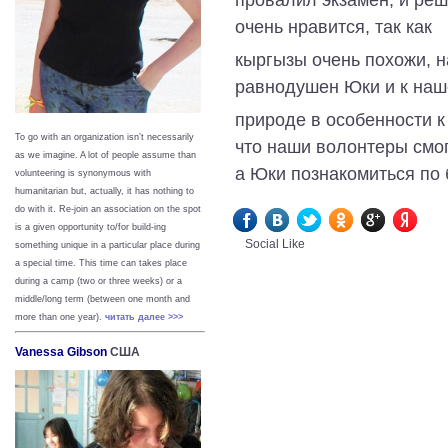
очень нравится, так как
кыргызы очень похожи, 
равнодушен Юки и к наш
природе в особенности к
To go with an organization isn’t necessarily
что наши волонтеры смог
as we imagine. A lot of people assume than
а Юки познакомиться по 
volunteering is synonymous with
humanitarian but, actually, it has nothing to
do with it. Re-join an association on the spot
is a given opportunity to/for build-ing
Social Like
something unique in a particular place during
a special time. This time can takes place
during a camp (two or three weeks) or a
middle/long term (between one month and
more than one year).
читать далее >>>
Vanessa Gibson
США