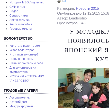
История МВО Лидрество
СМИ о Нас
Категория:
Новости 2015
Видео
Опубликовано 12.12.2015 15:3
Связь с нами
Автор: Leadership
Архив событий
Просмотров: 3435
Книги и пособия
Годовые отчеты
У МОЛОДЫХ
ВОЛОНТЕРСТВО
ПОЯВИЛОСЬ
Как стать волонтером
ЯПОНСКИЙ Я
Устав волонтеров
Кто такой волонтер?
КУЛ
Наши волонтеры
Наши волонтеры о себе
Для волонтеров из
Кыргызстана
ИСТОРИЯ УСПЕХА МВО
“ЛИДЕРСТВО”
ТРУДОВЫЕ ЛАГЕРЯ
Лесопитомник
Детский дом
Международный