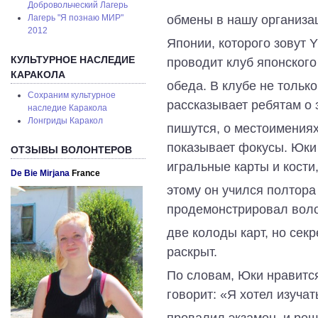
Добровольческий Лагерь
обмены в нашу организа
Лагерь "Я познаю МИР"
2012
Японии, которого зовут Y
КУЛЬТУРНОЕ НАСЛЕДИЕ
проводит клуб японского
КАРАКОЛА
обеда. В клубе не только
Сохраним культурное
рассказывает ребятам о 
наследие Каракола
Лонгриды Каракол
пишутся, о местоимениях
показывает фокусы. Юки
ОТЗЫВЫ ВОЛОНТЕРОВ
игральные карты и кости
De Bie Mirjana
France
этому он учился полтора
продемонстрировал воло
две колоды карт, но сек
раскрыт.
По словам, Юки нравится
говорит: «Я хотел изучат
провалил экзамен, и реш