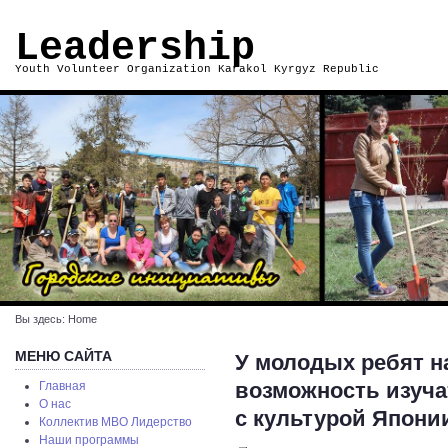
Leadership
Youth Volunteer Organization Karakol Kyrgyz Republic
Вы здесь:
Home
МЕНЮ САЙТА
У молодых ребят н
возможность изуча
Главная
О нас
с культурой Япони
Коллектив МВО Лидерство
Наши программы