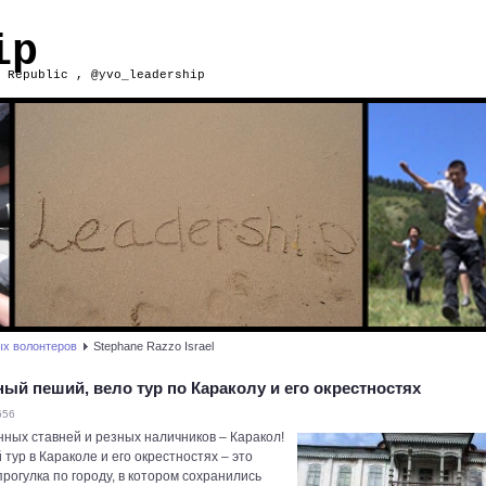
ip
 Republic , @yvo_leadership
ых волонтеров
Stephane Razzo Israel
й пеший, вело тур по Караколу и его окрестностях
656
нных ставней и резных наличников – Каракол!
ур в Караколе и его окрестностях – это
огулка по городу, в котором сохранились