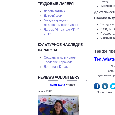
лавку);
ТРУДОВЫЕ ЛАГЕРЯ
Туристиче
Лесопитомник
Длительност
Детский дом
Стоимость ту
Международный
Экскурсио
Добровольческий Лагерь
Входные 
Лагерь "Я познаю МИР"
Предоста
2012
Чайный в
КУЛЬТУРНОЕ НАСЛЕДИЕ
КАРАКОЛА
Так же пр
Сохраним культурное
Тел./whats
наследие Каракола
Ча
Лонгриды Каракол
орга
социальные пр
REVIEWS VOLUNTEERS
Santi-Nana
France
august 2022
Social Like