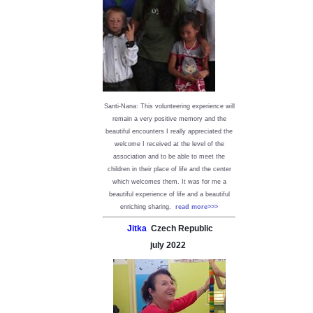
Santi-Nana: This volunteering experience will
remain a very positive memory and the
beautiful encounters I really appreciated the
welcome I received at the level of the
association and to be able to meet the
children in their place of life and the center
which welcomes them. It was for me a
beautiful experience of life and a beautiful
enriching sharing.
read more>>>
Jitka
Czech Republic
july
2022