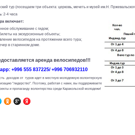
ский тур (посещаем три объекта: церковь, мечеть и музей им.Н. Пржевальског
ь
: 2-4 часа
ра включает:
нное обслуживание с гидом;
билеты на экскурсионные объекты;
вление велосипедов на протяжении всего тура;
ечер в старинном доме.
едоставляется аренда велосипедов!!!
app: +996 555 837225/ +996 706932110
сть доходов от туров идет в местную молодежную волонтерскую
низацию "лидерство". Поэтому, работая с нами, вы поддерживаете
оекты и пропаганду волонтерства среди Каракольской молодежи!