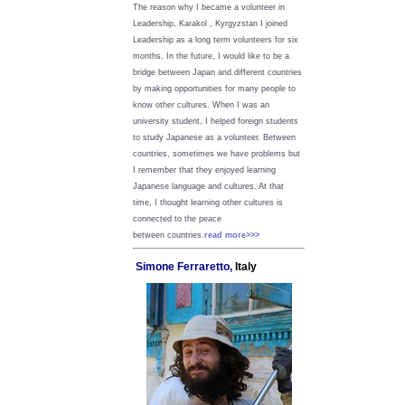
The reason why I became a volunteer in
Leadership, Karakol , Kyrgyzstan I joined
Leadership as a long term volunteers for six
months. In the future, I would like to be a
bridge between Japan and different countries
by making opportunities for many people to
know other cultures. When I was an
university student, I helped foreign students
to study Japanese as a volunteer. Between
countries, sometimes we have problems but
I remember that they enjoyed learning
Japanese language and cultures. At that
time, I thought learning other cultures is
connected to the peace
between
countries.
read more>>>
Simone Ferraretto,
Italy