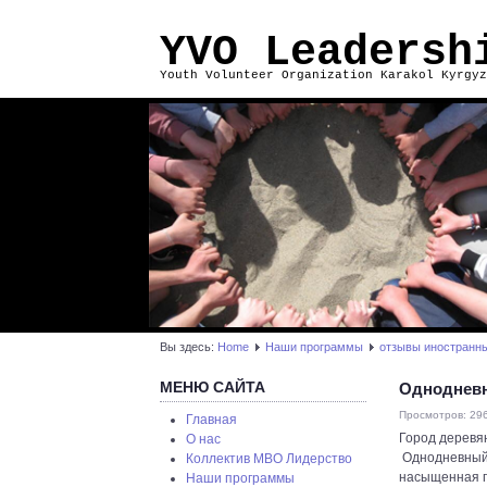
YVO Leadersh
Youth Volunteer Organization Karakol Kyrgyz
Вы здесь:
Home
Наши программы
отзывы иностранн
МЕНЮ САЙТА
Однодневны
Просмотров: 29
Главная
Город деревя
О нас
Однодневный т
Коллектив МВО Лидерство
насыщенная пр
Наши программы