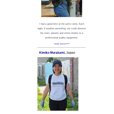
I had a good time at the astro camp. Each
night, if weather permitting, we could observe
the stars, planets and orions thanks to a
professional quality equipment.
read more>>>
Kimiko Murakami
, Japan