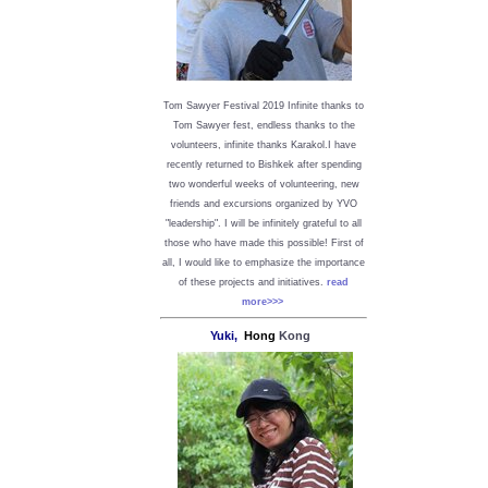
Tom Sawyer Festival 2019
I
nfinite thanks to
Tom Sawyer fest, endless thanks to the
volunteers, infinite thanks Karakol.
I have
recently returned to Bishkek after spending
two wonderful weeks of volunteering, new
friends and excursions organized by YVO
"leadership". I will be infinitely grateful to all
those who have made this possible!
First of
all, I would like to emphasize the importance
of these projects and initiatives.
read
more>>>
Yuki,
Hong
Kong