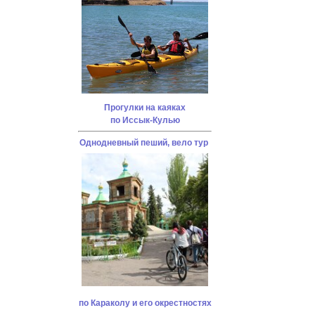
Прогулки на каяках
по Иссык-Кулью
Однодневный пеший, вело тур
по Караколу и его окрестностях