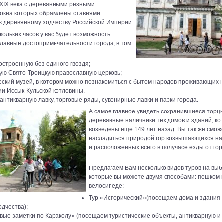
 XIX века с деревянными резными
 окна которых обрамлены ставнями
к деревянному зодчеству Российской Империи.
кольких часов у вас будет возможность
главные достопримечательности города, в том
остроенную без единого гвоздя;
ую Свято-Троицкую православную церковь;
еский музей, в котором можно познакомиться с бытом народов проживающих 
ии Иссык-Кульской котловины.
антикварную лавку, торговые ряды, сувенирные лавки и парки города.
А самое главное увидеть сохранившиеся торц
деревянные наличники тех домов и зданий, к
возведены еще 149 лет назад. Вы так же смож
насладиться природой гор возвышающихся на
и расположенных всего в получасе езды от гор
Предлагаем Вам несколько видов туров на выб
которые вы можете двумя способами: пешком 
велосипеде:
Тур «Исторический»(посещаем дома и здания
одчества);
вые заметки по Караколу» (посещаем туристические объекты, антикварную и