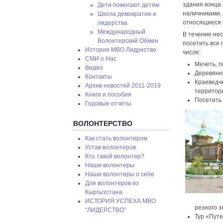
здания конца
Дети помогают детям
наличниками,
Школа демократии и
относящиеся 
лидерства
Международный
В течение нес
Волонтерский Обмен
посетить все 
История МВО Лидрество
числе:
СМИ о Нас
Мечеть, п
Видео
Деревянн
Контакты
Краеведч
Архив новостей 2011-2019
территор
Книги и пособия
Посетить 
Годовые отчеты
ВОЛОНТЕРСТВО
Как стать волонтером
Устав волонтеров
Кто такой волонтер?
Наши волонтеры
Наши волонтеры о себе
Для волонтеров из
Кыргызстана
ИСТОРИЯ УСПЕХА МВО
резного з
“ЛИДЕРСТВО”
Тур «Путе