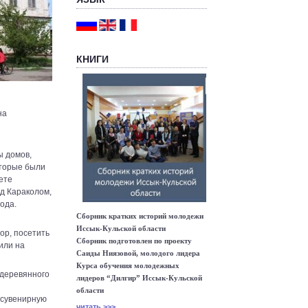
КНИГИ
на
ы домов,
оторые были
ете
д Караколом,
ода.
Сборник кратких историй молодежи
Иссык-Кульской области
ор, посетить
Сборник подготовлен по проекту
или на
Саиды Ниязовой, молодого лидера
Курса обучения молодежных
 деревянного
лидеров “Дилгир” Иссык-Кульской
области
 сувенирную
читать >>>