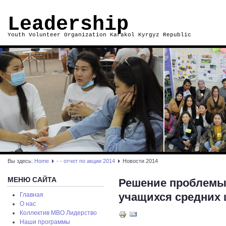
Leadership
Youth Volunteer Organization Karakol Kyrgyz Republic
Вы здесь:
Home
- - отчет по акции 2014
Новости 2014
МЕНЮ САЙТА
Решение проблемы 
учащихся средних 
Главная
О нас
Коллектив МВО Лидерство
Наши программы