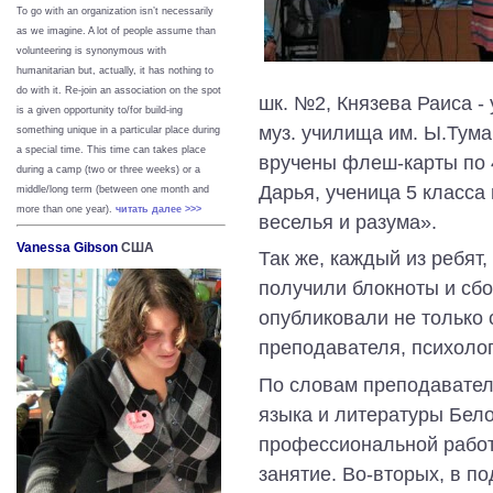
To go with an organization isn’t necessarily
as we imagine. A lot of people assume than
volunteering is synonymous with
humanitarian but, actually, it has nothing to
do with it. Re-join an association on the spot
шк. №2, Князева Раиса -
is a given opportunity to/for build-ing
муз. училища им. Ы.Тум
something unique in a particular place during
a special time. This time can takes place
вручены флеш-карты по
during a camp (two or three weeks) or a
Дарья, ученица 5 класса
middle/long term (between one month and
more than one year).
читать далее >>>
веселья и разума».
Vanessa Gibson
США
Так же, каждый из ребят,
получили блокноты и сбо
опубликовали не только 
преподавателя, психолог
По словам преподавател
языка и литературы Бел
профессиональной работ
занятие. Во-вторых, в п