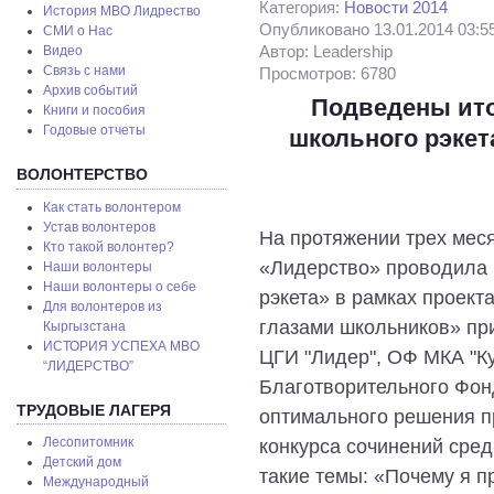
Категория:
Новости 2014
История МВО Лидрество
Опубликовано 13.01.2014 03:5
СМИ о Нас
Автор: Leadership
Видео
Связь с нами
Просмотров: 6780
Архив событий
Подведены ито
Книги и пособия
Годовые отчеты
школьного рэкет
ВОЛОНТЕРСТВО
Как стать волонтером
Устав волонтеров
На протяжении трех мес
Кто такой волонтер?
«Лидерство» проводила 
Наши волонтеры
Наши волонтеры о себе
рэкета» в рамках проек
Для волонтеров из
глазами школьников» пр
Кыргызстана
ИСТОРИЯ УСПЕХА МВО
ЦГИ "Лидер", ОФ МКА "К
“ЛИДЕРСТВО”
Благотворительного Фонд
ТРУДОВЫЕ ЛАГЕРЯ
оптимального решения п
конкурса сочинений сред
Лесопитомник
Детский дом
такие темы: «Почему я п
Международный