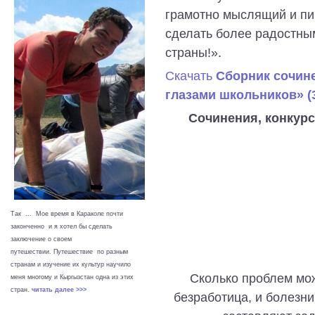
грамотно мыслящий и пи
сделать более радостным
страны!».
Скачать
Сборник сочин
глазами школьников» (3
Сочинения, конкурс
Так ... Мое время в Караколе почти
законченно и я хотел бы сделать
заключение о своем
путешествии. Путешествие по разным
странам и изучение их культур научило
Сколько проблем мож
меня многому и Кыргызстан одна из этих
стран.
читать далее >>>
безработица, и болезни