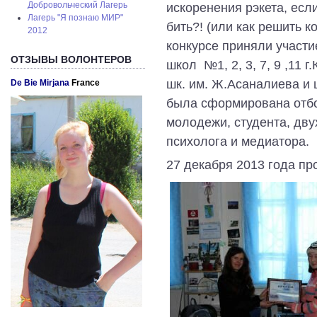
искоренения рэкета, есл
Добровольческий Лагерь
Лагерь "Я познаю МИР"
бить?! (или как решить к
2012
конкурсе приняли участи
ОТЗЫВЫ ВОЛОНТЕРОВ
школ №
1, 2, 3, 7, 9 ,1
шк. им. Ж.Асаналиева и 
De Bie Mirjana
France
была сформирована отбо
молодежи, студента, дв
психолога и медиатора.
27 декабря 2013 года пр