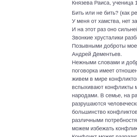
Князева Раиса, ученица 1
Бить или не бить? (как 
У меня от хамства, нет з
И на этот раз оно сильне
Звонкие хрусталики раз
Позывными доброты мо
Андрей Дементьев.
Нежными словами и добр
поговорка имеет отноше
живем в мире конфликтов
вспыхивают конфликты 
народами. В семье, на ра
разрушаются человечески
большинство конфликтов
различными потребностям
можем избежать конфликт
Конфликт может разрази