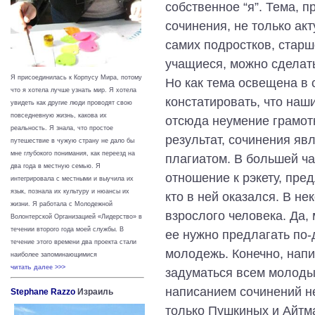
собственное “я”. Тема,
сочинения, не только акт
самих подростков, старш
учащиеся, можно сделат
Я присоединилась к Корпусу Мира, потому
Но как тема освещена в
что я хотела лучше узнать мир. Я хотела
констатировать, что наш
увидеть как другие люди проводят свою
повседневную жизнь, какова их
отсюда неумение грамотн
реальность. Я знала, что простое
результат, сочинения яв
путешествие в чужую страну не дало бы
мне глубокого понимания, как переезд на
плагиатом. В большей ча
два года в местную семью. Я
отношение к рэкету, пре
интегрировала с местными и выучила их
язык, познала их культуру и нюансы их
кто в ней оказался. В н
жизни.
Я работала с Молодежной
взрослого человека. Да,
Волонтерской Организацией «Лидерство» в
течении второго года моей службы. В
ее нужно предлагать по-
течение этого времени два проекта стали
молодежь. Конечно, напи
наиболее запоминающимися
читать далее >>>
задуматься всем молоды
написанием сочинений не
Stephane Razzo
Израиль
только Пушкиных и Айтма