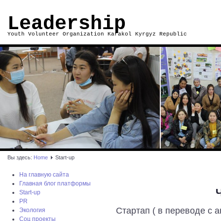
Leadership
Youth Volunteer Organization Karakol Kyrgyz Republic
Вы здесь:
Home
Start-up
На главную сайта
Главная блог платформы
Ч
Start-up
PR
Стартап ( в переводе с а
Экология
Соц проекты