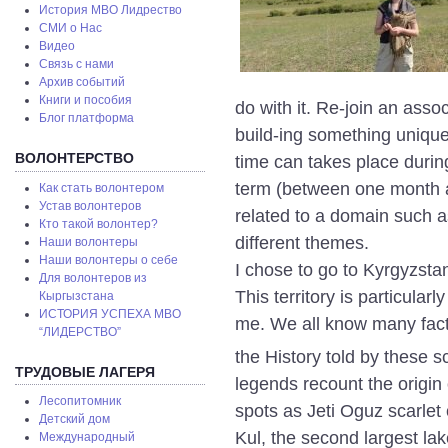
История МВО Лидрество
СМИ о Нас
Видео
Связь с нами
Архив событий
Книги и пособия
do with it. Re-join an assoc
Блог платформа
build-ing something unique 
ВОЛОНТЕРСТВО
time can takes place durin
term (between one month a
Как стать волонтером
Устав волонтеров
related to a domain such 
Кто такой волонтер?
different themes.
Наши волонтеры
Наши волонтеры о себе
I chose to go to Kyrgyzsta
Для волонтеров из
This territory is particular
Кыргызстана
ИСТОРИЯ УСПЕХА МВО
me. We all know many fac
“ЛИДЕРСТВО”
the History told by these s
ТРУДОВЫЕ ЛАГЕРЯ
legends recount the origin
Лесопитомник
spots as Jeti Oguz scarlet
Детский дом
Kul, the second largest lak
Международный