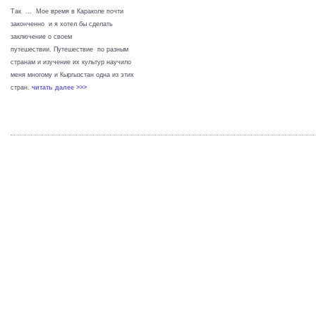
Так ... Мое время в Караколе почти
законченно и я хотел бы сделать
заключение о своем
путешествии. Путешествие по разным
странам и изучение их культур научило
меня многому и Кыргызстан одна из этих
стран.
читать далее >>>