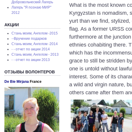
Добровольческий Лагерь
What is the most known c
Лагерь "Я познаю МИР"
Kyrgyzstan is nomadism, s
2012
yurt than we find, stylized
АКЦИИ
flag. As a former URSS coun
Стань моим, Ангелом -2015
furthermore at the junction
--Вручение подарков
Стань моим, Ангелом -2014
ethnies cohabiting there. 
- - отчет по акции 2014
which has the incommensura
Стань моим, Ангелом - 2013
- - отчет по акции 2013
grace to still be stridden b
one is untold without lawfu
ОТЗЫВЫ ВОЛОНТЕРОВ
interest. Some of its chara
De Bie Mirjana
France
a wild and virgin nature, b
others came after them a