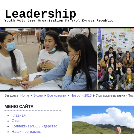
Leadership
Youth Volunteer Organization Karakol Kyrgyz Republic
Вы здесь:
Home
Видео
Все новости
Новости 2013
Ярмарка-выставка «Посм
МЕНЮ САЙТА
Главная
О нас
Коллектив МВО Лидерство
Наши программы