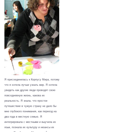
Я присоединилась к Корпусу Мира, потому
что я хотела лучше узнать мир. Я хотела
увидеть как другие люди проводят свою
повседневную жизнь, какова их
реальность. Я знала, что простое
путешествие в чужую страну не дало бы
мне глубокого понимания, как переезд на
два года в местную семью. Я
интегрировала с местными и выучила их
язык, познала их культуру и нюансы их