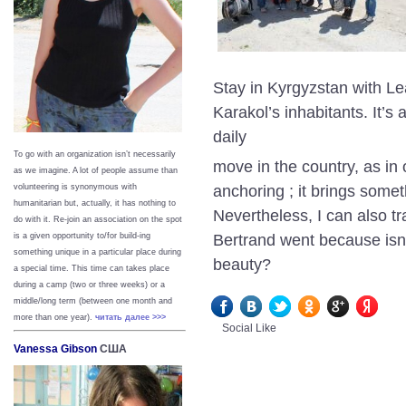
Stay in Kyrgyzstan with Lea
Karakol’s inhabitants. It’s
daily
To go with an organization isn’t necessarily
move in the country, as in 
as we imagine. A lot of people assume than
anchoring ; it brings some
volunteering is synonymous with
humanitarian but, actually, it has nothing to
Nevertheless, I can also t
do with it. Re-join an association on the spot
Bertrand went because isn’
is a given opportunity to/for build-ing
something unique in a particular place during
beauty?
a special time. This time can takes place
during a camp (two or three weeks) or a
middle/long term (between one month and
more than one year).
читать далее >>>
Social Like
Vanessa Gibson
США