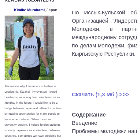
Kimiko Murakami
, Japan
По Иссык-Кульской об
Организацией “Лидерс
Молодежи, в партн
международному сотрудн
по делам молодежи, физ
Кыргызскую Республики.
The reason why I became a volunteer in
Leadership, Karakol , Kyrgyzstan I joined
Cкачать (1,3 Мб ) >>>
Leadership as a long term volunteers for six
months. In the future, I would like to be a
bridge between Japan and different countries
Содержание
by making opportunities for many people to
know other cultures. When I was an
Введение
university student, I helped foreign students
Проблемы молодёжи наш
to study Japanese as a volunteer. Between
countries, sometimes we have problems but