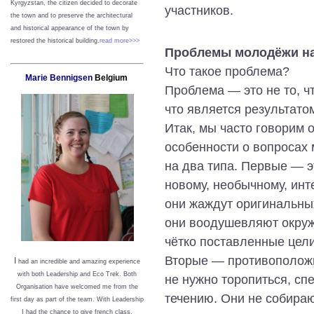
Kyrgyzstan, the citizen decided to decorate
участников.
the town and to preserve the architectural
and historical appearance of the town by
restored the historical building.
read more>>>
Проблемы молодёжи н
Что такое проблема?
Marie Bennigsen
Belgium
Проблема ― это не то, чт
что является результат
Итак, мы часто говорим 
особенности о вопросах
на два типа. Первые — эт
новому, необычному, инт
они жаждут оригинальных
они воодушевляют окруж
чётко поставленные цели
Вторые ― противоположны
I
had an incredible and amazing experience
with both Leadership and Eco Trek. Both
не нужно торопиться, сп
Organisation have welcomed me from the
течению. Они не собираю
first day as part of the team. With Leadership
I had the chance to give french class,