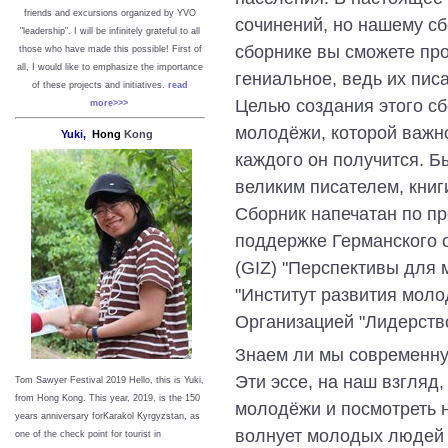
friends and excursions organized by YVO
сочинений, но нашему сб
"leadership". I will be infinitely grateful to all
сборнике вы сможете про
those who have made this possible!
First of
all, I would like to emphasize the importance
гениальное, ведь их пис
of these projects and initiatives.
read
Целью создания этого с
more>>>
молодёжи, которой важн
Yuki,
Hong
Kong
каждого он получится. Бы
великим писателем, книг
Сборник напечатан по пр
поддержке Германского 
(GIZ) "Перспективы для
"Институт развития мол
Организацией "Лидерство
Знаем ли мы современн
Эти эссе, на наш взгляд
Tom Sawyer Festival 2019
Hello, this is Yuki,
from Hong Kong.
This year, 2019, is the 150
молодёжи и посмотреть н
years anniversary forKarakol Kyrgyzstan, as
волнует молодых людей 
one of the check point for tourist in