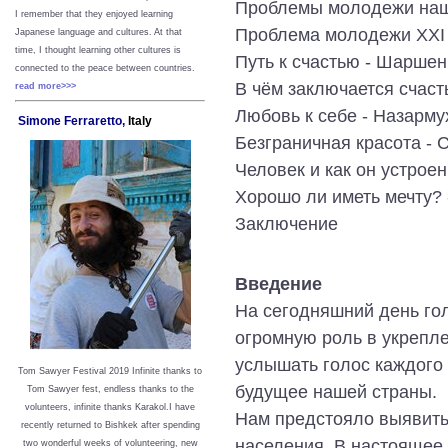
Проблемы молодежи наш
I remember that they enjoyed learning
Проблема молодежи XXI 
Japanese language and cultures. At that
time, I thought learning other cultures is
Путь к счастью - Шарше
connected to the peace between
countries.
В чём заключается счаст
read more>>>
Любовь к себе - Назарм
Simone Ferraretto,
Italy
Безграничная красота - 
Человек и как он устрое
Хорошо ли иметь мечту?
Заключение
Введение
На сегодняшний день го
огромную роль в укрепле
услышать голос каждого 
Tom Sawyer Festival 2019
I
nfinite thanks to
будущее нашей страны.
Tom Sawyer fest, endless thanks to the
volunteers, infinite thanks Karakol.
I have
Нам предстояло выявить
recently returned to Bishkek after spending
населения. В настоящее
two wonderful weeks of volunteering, new