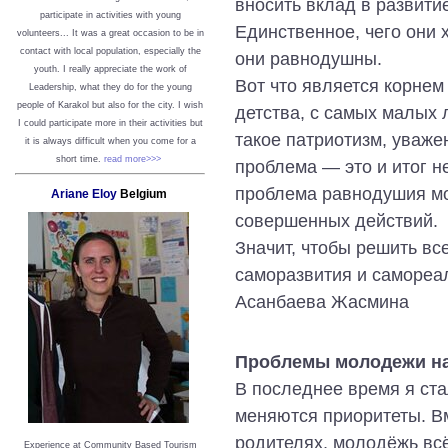
вносить вклад в развитие
participate in activities with young
Единственное, чего они 
volunteers... It was a great occasion to be in
contact with local population, especially the
они равнодушны.
youth. I really appreciate the work of
Вот что является корнем
Leadership, what they do for the young
people of Karakol but also for the city. I wish
детства, с самых малых л
I could participate more in their activities but
такое патриотизм, уваже
it is always difficult when you come for a
short time.
read more>>>
проблема ― это и итог н
проблема равнодушия м
Ariane Eloy
Belgium
совершенных действий.
Значит, чтобы решить вс
саморазвития и самореал
Асанбаева Жасмина
Проблемы молодежи н
В последнее время я ста
меняются приоритеты. Вм
родителях, молодёжь всё
Experience at Community Based Tourism