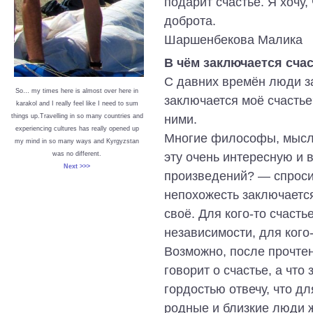
подарит счастье. Я хочу
доброта.
Шаршенбекова Малика
В чём заключается сча
С давних времён люди за
So… my times here is almost over here in
заключается моё счастье?
karakol and I really feel like I need to sum
ними.
things up.Travelling in so many countries and
experiencing cultures has really opened up
Многие философы, мысли
my mind in so many ways and Kyrgyzstan
эту очень интересную и 
was no different.
Next >>>
произведений? ― спросит
непохожесть заключается
своё. Для кого-то счаст
независимости, для кого
Возможно, после прочтен
говорит о счастье, а что
гордостью отвечу, что дл
родные и близкие люди ж