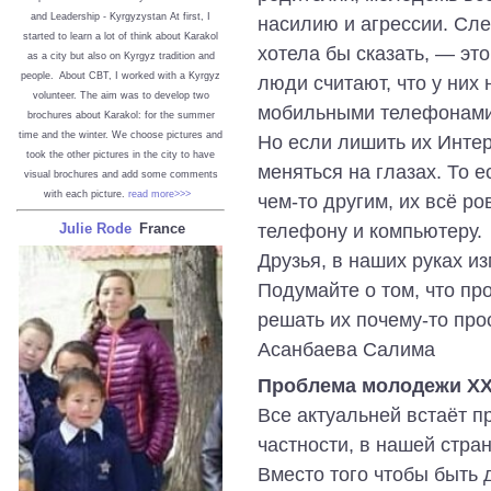
and Leadership - Kyrgyzystan
At first, I
насилию и агрессии. Сл
started to learn a lot of think about Karakol
хотела бы сказать, ― эт
as a city but also on Kyrgyz tradition and
people. About CBT, I worked with a Kyrgyz
люди считают, что у них 
volunteer. The aim was to develop two
мобильными телефонами 
brochures about Karakol: for the summer
time and the winter. We choose pictures and
Но если лишить их Интер
took the other pictures in the city to have
меняться на глазах. То е
visual brochures and add some comments
with each picture.
read more>>>
чем-то другим, их всё ро
телефону и компьютеру.
Julie Rode
France
Друзья, в наших руках из
Подумайте о том, что пр
решать их почему-то про
Асанбаева Салима
Проблема молодежи XX
Все актуальней встаёт п
частности, в нашей стра
Вместо того чтобы быть