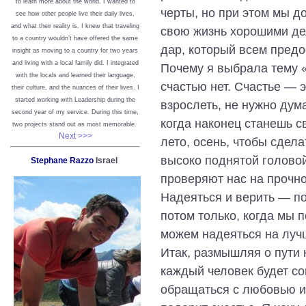
to learn more about the world. I wanted to
черты, но при этом мы д
see how other people live their daily lives,
and what their reality is. I knew that traveling
свою жизнь хорошими де
to a country wouldn’t have offered the same
дар, который всем предо
insight as moving to a country for two years
and living with a local family did. I integrated
Почему я выбрала тему «
with the locals and learned their language,
счастью нет. Счастье ― э
their culture, and the nuances of their lives. I
started working with Leadership during the
взрослеть, не нужно дума
second year of my service. During this time,
когда наконец станешь с
two projects stand out as most memorable.
Next >>>
лето, осень, чтобы сдела
высоко поднятой голово
Stephane Razzo
Israel
проверяют нас на прочно
Надеяться и верить ― по-
потом только, когда мы 
можем надеяться на луч
Итак, размышляя о пути к
каждый человек будет с
обращаться с любовью и