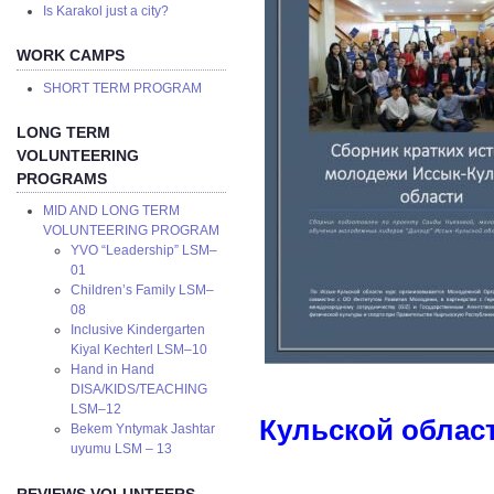
Is Karakol just a city?
WORK CAMPS
SHORT TERM PROGRAM
LONG TERM
VOLUNTEERING
PROGRAMS
MID AND LONG TERM
VOLUNTEERING PROGRAM
YVO “Leadership” LSM–
01
Children’s Family LSM–
08
Inclusive Kindergarten
Kiyal Kechterl LSM–10
Hand in Hand
DISA/KIDS/TEACHING
LSM–12
Кульской облас
Bekem Yntymak Jashtar
uyumu LSM – 13
REVIEWS VOLUNTEERS