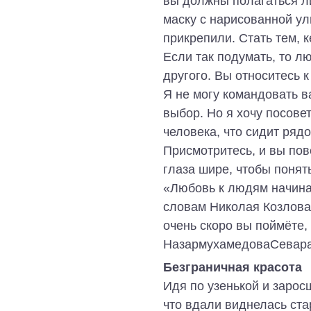
вы должны полагаться ли
маску с нарисованной ул
прикрепили. Стать тем, 
Если так подумать, то л
другого. Вы относитесь 
Я не могу командовать ва
выбор. Но я хочу посове
человека, что сидит рядо
Присмотритесь, и вы пов
глаза шире, чтобы понят
«Любовь к людям начина
словам Николая Козлова,
очень скоро вы поймёте,
НазармухамедоваСевар
Безграничная красота
Идя по узенькой и зарос
что вдали виднелась ста