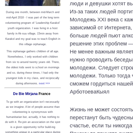
люди и девушки хотят вы
Из-за таких людей порти
During one month, between mid-March and
mid-April 2018 - I was part of the long term
Молодежь XXI века с ка
volunteering program of ‘Leadership Karakol’
зависимой от Интернета,
youth organization. I was living in a host
family in Ak-suu village, 15min away from
больше людей пьют алког
Karakol and my goal was to teach English in
решение этих проблем ― 
this village orphanage.
Не менее важным являет
This orphanage gathers children of all age.
Nonetheless, I only worked with children
нужно проводить беседы
from six to around twenty years old. There,
молодежи. Следует стро
the oldest kids went to school on mornings
and so, during these times, I had only the
молодежи. Только тогда 
youngest kids in my class, and reciprocally
сможем гордиться наше
during afternoons.
next >>>
АрботоеваКыял
De Bie Mirjana
France
To go with an organization isn’t necessarily
as we imagine. A lot of people assume than
Жизнь не может состоять
volunteering is synonymous with
перестанут быть чудесны
humanitarian but, actually, it has nothing to
do with it. Re-join an association on the spot
счастье, если ты никогда
is a given opportunity to/for build-ing
something unique in a particular place during