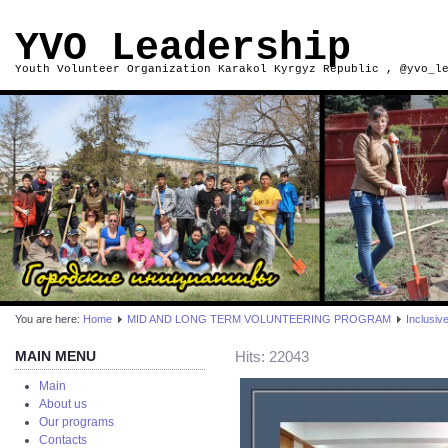
YVO Leadership
Youth Volunteer Organization Karakol Kyrgyz Republic , @yvo_l
You are here:
Home
MID AND LONG TERM VOLUNTEERING PROGRAM
Inclusiv
MAIN MENU
Hits: 22043
Main
About us
Our programs
Contacts