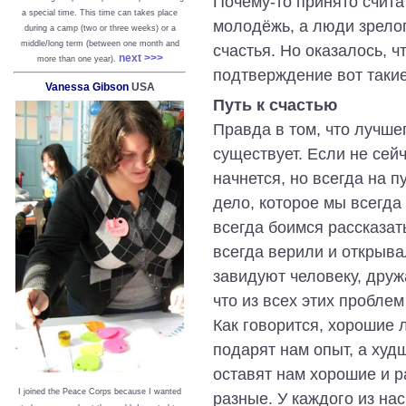
Почему-то принято считат
a special time. This time can takes place
молодёжь, а люди зрелог
during a camp (two or three weeks) or a
middle/long term (between one month and
счастья. Но оказалось, 
next >>>
more than one year).
подтверждение вот такие
Vanessa Gibson
USA
Путь к счастью
Правда в том, что лучше
существует. Если не сейч
начнется, но всегда на 
дело, которое мы всегда 
всегда боимся рассказат
всегда верили и открыва
завидуют человеку, друж
что из всех этих проблем
Как говорится, хорошие 
подарят нам опыт, а худ
оставят нам хорошие и р
I joined the Peace Corps because I wanted
разные. У каждого из нас