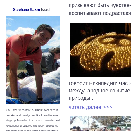
призывают быть чувствен
Stephane Razzo
Israel
воспитывают подрастаю
говорит Википедия: Час 
международное событие
природы .
читать далее >>>
So… my times here is almost over here in
karakol and I really feel like I need to sum
things up.Travelling in so many countries and
experiencing cultures has really opened up
my mind in so many ways and Kyrgyzstan