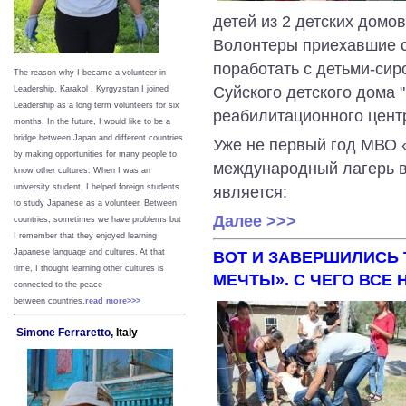
детей из 2 детских домо
Волонтеры приехавшие с
поработать с детьми-сир
The reason why I became a volunteer in
Суйского детского дома 
Leadership, Karakol , Kyrgyzstan I joined
Leadership as a long term volunteers for six
реабилитационного цент
months. In the future, I would like to be a
bridge between Japan and different countries
Уже не первый год МВО 
by making opportunities for many people to
международный лагерь в
know other cultures. When I was an
university student, I helped foreign students
является:
to study Japanese as a volunteer. Between
Далее >>>
countries, sometimes we have problems but
I remember that they enjoyed learning
ВОТ И ЗАВЕРШИЛИСЬ 
Japanese language and cultures. At that
time, I thought learning other cultures is
МЕЧТЫ». С ЧЕГО ВСЕ
connected to the peace
between
countries.
read more>>>
Simone Ferraretto,
Italy