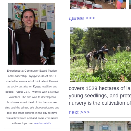
далее >>>
Experience at Community Based Tourism
and Leadership - Kyrgyzystan
At first, I
started to learn a lot of think about Karakol
covers 1529 hectares of la
as a city but also on Kyrgyz tradition and
people. About CBT, I worked with a Kyrgyz
young seedlings, and protec
volunteer. The aim was to develop two
nursery is the cultivation 
brochures about Karakol: for the summer
time and the winter. We choose pictures and
next >>>
took the other pictures in the city to have
visual brochures and add some comments
with each picture.
read more>>>