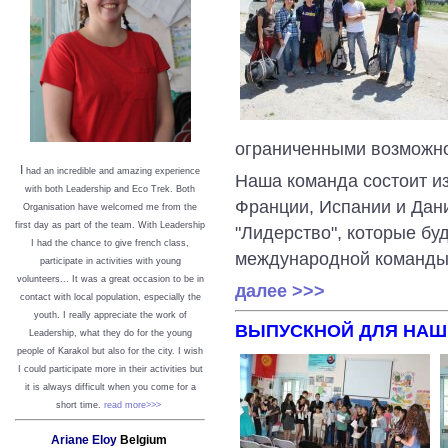
ограниченными возможно
I
had an incredible and amazing experience
Наша команда состоит и
with both Leadership and Eco Trek. Both
Франции, Испании и Дани
Organisation have welcomed me from the
first day as part of the team. With Leadership
"Лидерство", которые бу
I had the chance to give french class,
международной команды
participate in activities with young
volunteers... It was a great occasion to be in
далее >>>
contact with local population, especially the
youth. I really appreciate the work of
ВЫПУСКНОЙ ДЛЯ НАШ
Leadership, what they do for the young
people of Karakol but also for the city. I wish
I could participate more in their activities but
it is always difficult when you come for a
short time.
read more>>>
Ariane Eloy
Belgium