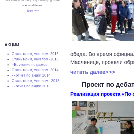
was no different.
Next >>>
АКЦИИ
обеда. Во время официал
Стань моим, Ангелом -2016
Стань моим, Ангелом -2015
Масленице, провели обря
--Вручение подарков
Стань моим, Ангелом -2014
читать далее>>>
- - отчет по акции 2014
Стань моим, Ангелом - 2013
Проект по деба
- - отчет по акции 2013
Реализация проекта «По