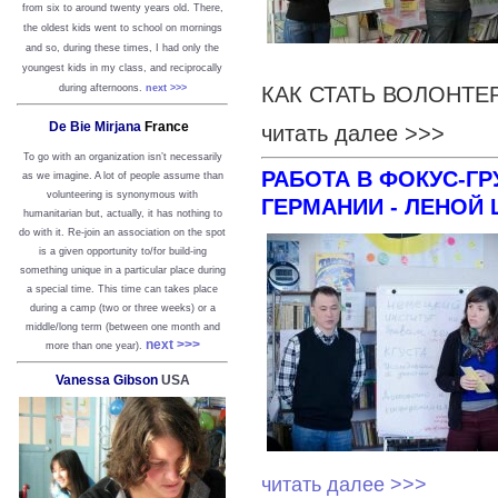
from six to around twenty years old. There,
the oldest kids went to school on mornings
and so, during these times, I had only the
youngest kids in my class, and reciprocally
КАК СТАТЬ ВОЛОНТ
during afternoons.
next >>>
De Bie Mirjana
France
читать далее >>>
To go with an organization isn’t necessarily
РАБОТА В ФОКУС-Г
as we imagine. A lot of people assume than
volunteering is synonymous with
ГЕРМАНИИ - ЛЕНОЙ
humanitarian but, actually, it has nothing to
do with it. Re-join an association on the spot
is a given opportunity to/for build-ing
something unique in a particular place during
a special time. This time can takes place
during a camp (two or three weeks) or a
middle/long term (between one month and
next >>>
more than one year).
Vanessa Gibson
USA
читать далее >>>