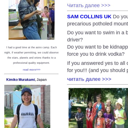
Читать далее >>>
SAM COLLINS UK
Do you
precarious potholed mount
Do you want to swim in a b
driver?
Do you want to be kidnapp
I had a good time at the astro camp. Each
force you to drink vodka?
night, if weather permitting, we could observe
the stars, planets and orions thanks to a
If you answered yes to all 
professional quality equipment.
for you!!! (and you should 
read more>>>
читать далее >>>
Kimiko Murakami
, Japan