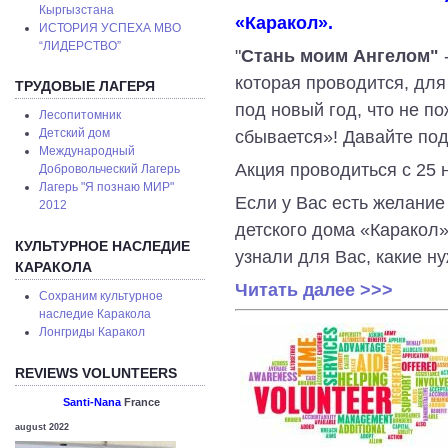
Кыргызстана
«Каракол».
ИСТОРИЯ УСПЕХА МВО
“ЛИДЕРСТВО”
"
Стань моим
Ангелом"
которая проводится, дл
ТРУДОВЫЕ ЛАГЕРЯ
под новый год, что не по
Лесопитомник
сбывается»! Давайте по
Детский дом
Международный
Акция проводиться с 25 
Добровольческий Лагерь
Лагерь "Я познаю МИР"
Если у Вас есть желание
2012
детского дома «Каракол
КУЛЬТУРНОЕ НАСЛЕДИЕ
узнали для Вас, какие н
КАРАКОЛА
Читать далее >>>
Сохраним культурное
наследие Каракола
Лонгриды Каракол
REVIEWS VOLUNTEERS
Santi-Nana
France
august 2022