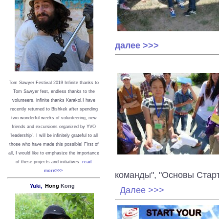
далее >>>
Tom Sawyer Festival 2019
I
nfinite thanks to
Tom Sawyer fest, endless thanks to the
volunteers, infinite thanks Karakol.
I have
recently returned to Bishkek after spending
two wonderful weeks of volunteering, new
friends and excursions organized by YVO
"leadership". I will be infinitely grateful to all
those who have made this possible!
First of
all, I would like to emphasize the importance
of these projects and initiatives.
read
more>>>
команды", "Основы Стар
Yuki,
Hong
Kong
Далее >>>