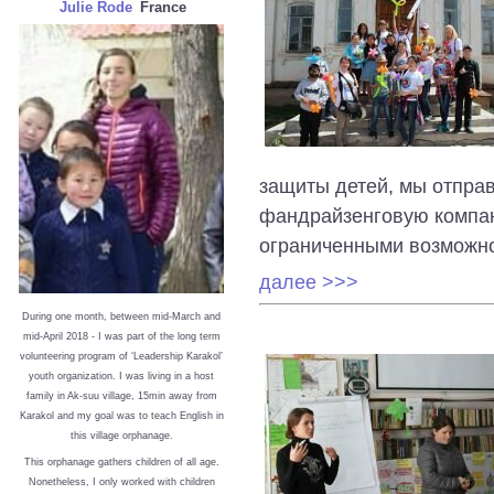
Julie Rode
France
защиты детей, мы отправ
фандрайзенговую компан
ограниченными возможн
далее >>>
During one month, between mid-March and
mid-April 2018 - I was part of the long term
volunteering program of ‘Leadership Karakol’
youth organization. I was living in a host
family in Ak-suu village, 15min away from
Karakol and my goal was to teach English in
this village orphanage.
This orphanage gathers children of all age.
Nonetheless, I only worked with children