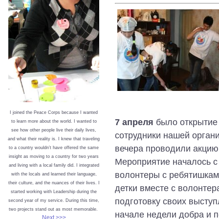
I joined the Peace Corps because I wanted
7 апреля
было открытие
to learn more about the world. I wanted to
see how other people live their daily lives,
сотрудники нашей организ
and what their reality is. I knew that traveling
вечера проводили акцию
to a country wouldn’t have offered the same
insight as moving to a country for two years
Мероприятие началось с
and living with a local family did. I integrated
волонтеры с ребятишками
with the locals and learned their language,
their culture, and the nuances of their lives. I
детки вместе с волонтер
started working with Leadership during the
подготовку своих выступ
second year of my service. During this time,
two projects stand out as most memorable.
начале недели добра и п
Next >>>