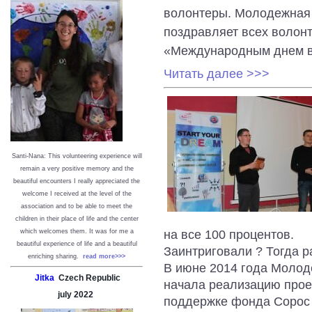
волонтеры. Молодежная
поздравляет всех волон
«Международным днем в
Читать далее >>>
Santi-Nana: This volunteering experience will
remain a very positive memory and the
beautiful encounters I really appreciated the
welcome I received at the level of the
association and to be able to meet the
children in their place of life and the center
which welcomes them. It was for me a
на все 100 процентов.
beautiful experience of life and a beautiful
Заинтриговали ? Тогда р
enriching sharing.
read more>>>
В июне 2014 года Молод
Jitka
Czech Republic
начала реализацию прое
july
2022
поддержке фонда Сорос –