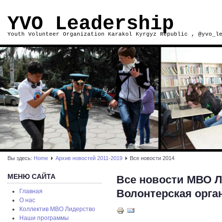
YVO Leadership
Youth Volunteer Organization Karakol Kyrgyz Republic , @yvo_l
Вы здесь:
Home
Архив новостей 2011-2019
Все новости 2014
МЕНЮ САЙТА
Все новости МВО Л
Волонтерская орга
Главная
О нас
Коллектив МВО Лидерство
Наши программы