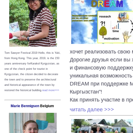
хочет реализовать свою 
Tom Sawyer Festival 2019
Hello, this is Yuki,
Дорогие друзья если вы 
from Hong Kong.
This year, 2019, is the 150
years anniversary forKarakol Kyrgyzstan, as
и финансовую поддержку 
one of the check point for tourist in
уникальная возможность
Kyrgyzstan, the citizen decided to decorate
the town and to preserve the architectural
DREAM при поддержке М
and historical appearance of the town by
Кыргызстан"!
restored the historical building.
read more>>>
Как принять участие в пр
Marie Bennigsen
Belgium
читать далее >>>