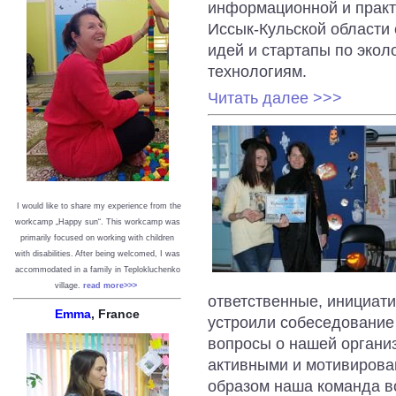
информационной и практ
Иссык-Кульской области 
идей и стартапы по эко
технологиям.
Читать далее >>>
I would like to share my experience from the
workcamp „Happy sun“. This workcamp was
primarily focused on working with children
with disabilities. After being welcomed, I was
accommodated in a family in Teplokluchenko
village.
read more>>>
ответственные, инициати
Emma
, France
устроили собеседование
вопросы о нашей организ
активными и мотивирова
образом наша команда в