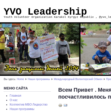
YVO Leadership
Youth Volunteer Organization Karakol Kyrgyz Republic , @yvo_l
Вы здесь:
Home
Наши программы
Международный Волонтерский Обмен
Про
МЕНЮ САЙТА
Всем Привет . Меня
посчастливилось п
Главная
О нас
Коллектив МВО Лидерство
Наши программы