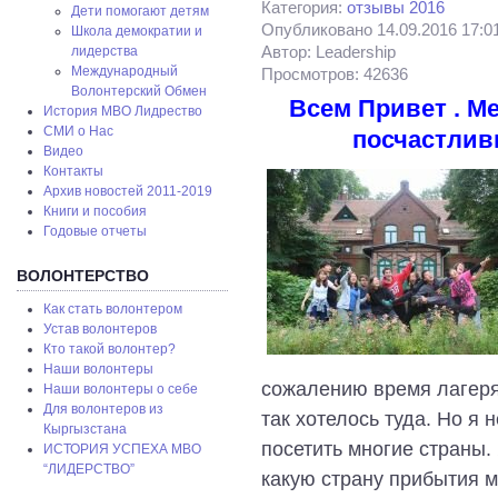
Категория:
отзывы 2016
Дети помогают детям
Опубликовано 14.09.2016 17:0
Школа демократии и
Автор: Leadership
лидерства
Международный
Просмотров: 42636
Волонтерский Обмен
Всем Привет . Ме
История МВО Лидрество
СМИ о Нас
посчастлив
Видео
Контакты
Архив новостей 2011-2019
Книги и пособия
Годовые отчеты
ВОЛОНТЕРСТВО
Как стать волонтером
Устав волонтеров
Кто такой волонтер?
Наши волонтеры
сожалению время лагеря
Наши волонтеры о себе
Для волонтеров из
так хотелось туда. Но я
Кыргызстана
посетить многие страны.
ИСТОРИЯ УСПЕХА МВО
“ЛИДЕРСТВО”
какую страну прибытия 