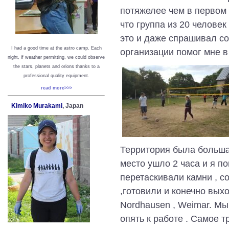
потяжелее чем в первом 
что группа из 20 человек
это и даже спрашивал со
I had a good time at the astro camp. Each
организации помог мне в
night, if weather permitting, we could observe
the stars, planets and orions thanks to a
professional quality equipment.
read more>>>
Kimiko Murakami
, Japan
Территория была большая
место ушло 2 часа и я п
перетаскивали камни , с
,готовили и конечно выхо
Nordhausen , Weimar. Мы
опять к работе . Самое т