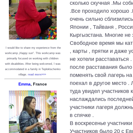
сколько скучная .Мы соб
.Все проходило хорошо .
очень сильно сблизились
Японии , Тайваня , Росси
Кыргызстана. Многие не 
Свободное время мы ката
I would like to share my experience from the
, карты , прятки и даже 
workcamp „Happy sun“. This workcamp was
не хотели расставаться 
primarily focused on working with children
with disabilities. After being welcomed, I was
после расставания было 
accommodated in a family in Teplokluchenko
поменять свой лагерь на
village.
read more>>>
поехал в другое место 
Emma
, France
туда увидел участников 
наслаждались последней 
участники лагеря должны
в спячке .
В воскресенье участники
Участников было 20 с Ев