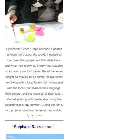
I joined the Peace Corps because I wanted
to learn more about the world. I wanted to
see how other people live their daily lives,
and what their reality is. I knew that traveling
to a country wouldn’t have offered the same
insight as moving to a country for two years
and living with a local family did. I integrated
with the locals and learned their language,
their culture, and the nuances of their lives. I
started working with Leadership during the
second year of my service. During this time,
two projects stand out as most memorable.
Next >>>
Stephane Razzo
Israel