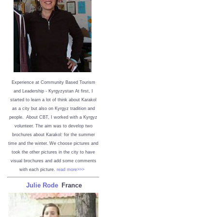
Experience at Community Based Tourism
and Leadership - Kyrgyzystan
At first, I
started to learn a lot of think about Karakol
as a city but also on Kyrgyz tradition and
people. About CBT, I worked with a Kyrgyz
volunteer. The aim was to develop two
brochures about Karakol: for the summer
time and the winter. We choose pictures and
took the other pictures in the city to have
visual brochures and add some comments
with each picture.
read more>>>
Julie Rode
France