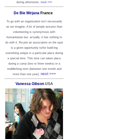
during afternoons.
next >>>
De Bie Mirjana
France
To go with an organization isn’t necessarily
as we imagine. A lot of people assume than
volunteering is synonymous with
humanitarian but, actually, it has nothing to
do with it. Re-join an association on the spot
is a given opportunity to/for build-ing
something unique in a particular place during
a special time. This time can takes place
during a camp (two or three weeks) or a
middle/long term (between one month and
next >>>
more than one year).
Vanessa Gibson
USA