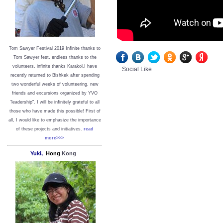
Tom Sawyer Festival 2019
I
nfinite thanks to
Tom Sawyer fest, endless thanks to the
volunteers, infinite thanks Karakol.
I have
Social Like
recently returned to Bishkek after spending
two wonderful weeks of volunteering, new
friends and excursions organized by YVO
"leadership". I will be infinitely grateful to all
those who have made this possible!
First of
all, I would like to emphasize the importance
of these projects and initiatives.
read
more>>>
Yuki,
Hong
Kong