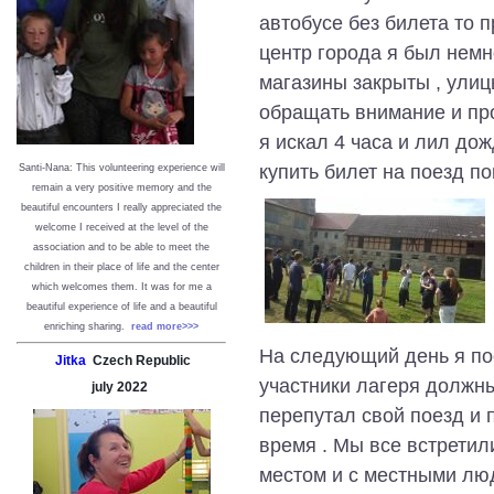
автобусе без билета то п
центр города я был немн
магазины закрыты , улицы
обращать внимание и про
я искал 4 часа и лил до
купить билет на поезд по
Santi-Nana: This volunteering experience will
remain a very positive memory and the
beautiful encounters I really appreciated the
welcome I received at the level of the
association and to be able to meet the
children in their place of life and the center
which welcomes them. It was for me a
beautiful experience of life and a beautiful
enriching sharing.
read more>>>
На следующий день я по
Jitka
Czech Republic
участники лагеря должны
july
2022
перепутал свой поезд и 
время . Мы все встретил
местом и с местными люд