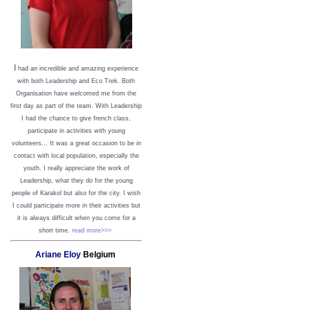
I
had an incredible and amazing experience
with both Leadership and Eco Trek. Both
Organisation have welcomed me from the
first day as part of the team. With Leadership
I had the chance to give french class,
participate in activities with young
volunteers... It was a great occasion to be in
contact with local population, especially the
youth. I really appreciate the work of
Leadership, what they do for the young
people of Karakol but also for the city. I wish
I could participate more in their activities but
it is always difficult when you come for a
short time.
read more>>>
Ariane Eloy
Belgium