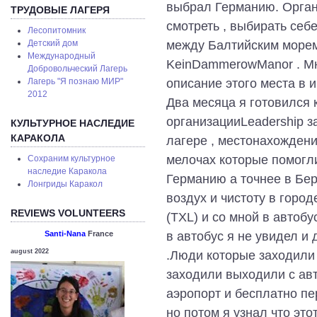
выбрал Германию. Орган
ТРУДОВЫЕ ЛАГЕРЯ
смотреть , выбирать себ
Лесопитомник
между Балтийским морем
Детский дом
Международный
KeinDammerowManor . Мне
Добровольческий Лагерь
описание этого места в
Лагерь "Я познаю МИР"
2012
Два месяца я готовился 
организацииLeadership 
КУЛЬТУРНОЕ НАСЛЕДИЕ
КАРАКОЛА
лагере , местонахождении
мелочах которые помогли
Сохраним культурное
наследие Каракола
Германию а точнее в Бер
Лонгриды Каракол
воздух и чистоту в город
REVIEWS VOLUNTEERS
(TXL) и со мной в автобу
в автобус я не увидел и
Santi-Nana
France
august 2022
.Люди которые заходили 
заходили выходили с авт
аэропорт и бесплатно пе
но потом я узнал что эт