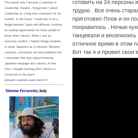
готовить на 24 персоны 
The reason why I became a volunteer in
Leadership, Karakol , Kyrgyzstan I joined
трудно . Все очень стар
Leadership as a long term volunteers for six
приготовил Плов и он по
months. In the future, I would like to be a
bridge between Japan and different countries
понравилось . Ночью кух
by making opportunities for many people to
танцевали и веселились к
know other cultures. When I was an
university student, I helped foreign students
отличное время в этом л
to study Japanese as a volunteer. Between
Вот так я и провел свои
countries, sometimes we have problems but
I remember that they enjoyed learning
Japanese language and cultures. At that
time, I thought learning other cultures is
connected to the peace
between
countries.
read more>>>
Simone Ferraretto,
Italy