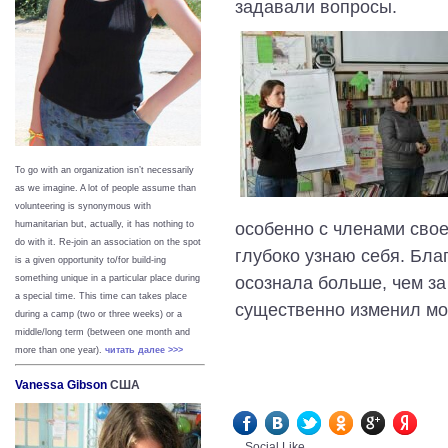
задавали вопросы.
To go with an organization isn’t necessarily
as we imagine. A lot of people assume than
volunteering is synonymous with
особенно с членами свое
humanitarian but, actually, it has nothing to
do with it. Re-join an association on the spot
глубоко узнаю себя. Бла
is a given opportunity to/for build-ing
осознала больше, чем за
something unique in a particular place during
a special time. This time can takes place
существенно изменил мо
during a camp (two or three weeks) or a
middle/long term (between one month and
more than one year).
читать далее >>>
Vanessa Gibson
США
Social Like