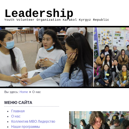
Leadership
Youth Volunteer Organization Karakol Kyrgyz Republic
Вы здесь:
Home
О нас
МЕНЮ САЙТА
Главная
О нас
Коллектив МВО Лидерство
Наши программы