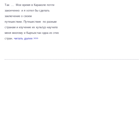
Так ... Мое время в Караколе почти
законченно и я хотел бы сделать
заключение о своем
путешествии. Путешествие по разным
странам и изучение их культур научило
меня многому и Кыргызстан одна из этих
стран.
читать далее >>>