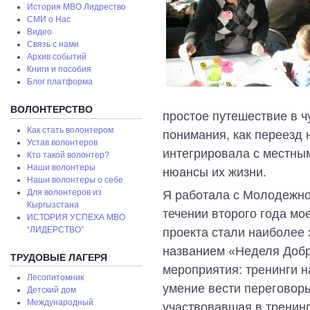
История МВО Лидрество
СМИ о Нас
Видео
Связь с нами
Архив событий
Книги и пособия
Блог платформа
ВОЛОНТЕРСТВО
простое путешествие в ч
Как стать волонтером
понимания, как переезд 
Устав волонтеров
интегрировала с местным
Кто такой волонтер?
Наши волонтеры
нюансы их жизни.
Наши волонтеры о себе
Для волонтеров из
Я работала с Молодежно
Кыргызстана
течении второго года мо
ИСТОРИЯ УСПЕХА МВО
“ЛИДЕРСТВО”
проекта стали наиболее
названием «Неделя Добр
ТРУДОВЫЕ ЛАГЕРЯ
мероприятия: тренинги 
Лесопитомник
умение вести переговоры
Детский дом
Международный
участвовавшая в тренинг