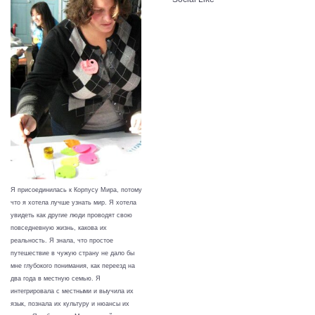
Я присоединилась к Корпусу Мира, потому
что я хотела лучше узнать мир. Я хотела
увидеть как другие люди проводят свою
повседневную жизнь, какова их
реальность. Я знала, что простое
путешествие в чужую страну не дало бы
мне глубокого понимания, как переезд на
два года в местную семью. Я
интегрировала с местными и выучила их
язык, познала их культуру и нюансы их