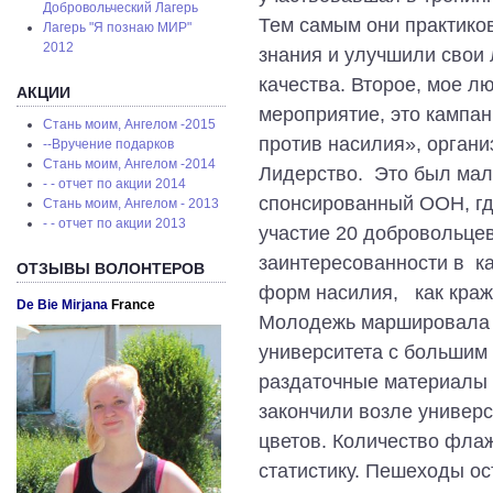
Добровольческий Лагерь
Тем самым они практико
Лагерь "Я познаю МИР"
2012
знания и улучшили свои
качества. Второе, мое л
АКЦИИ
мероприятие, это кампан
Стань моим, Ангелом -2015
против насилия», орган
--Вручение подарков
Стань моим, Ангелом -2014
Лидерство. Это был мал
- - отчет по акции 2014
спонсированный ООН, гд
Стань моим, Ангелом - 2013
- - отчет по акции 2013
участие 20 добровольце
заинтересованности в к
ОТЗЫВЫ ВОЛОНТЕРОВ
форм насилия, как краж
De Bie Mirjana
France
Молодежь маршировала с
университета с большим
раздаточные материалы 
закончили возле универс
цветов. Количество фла
статистику. Пешеходы о