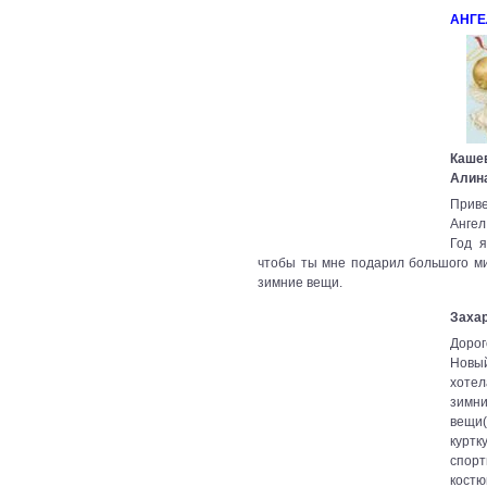
АНГЕ
Каше
Алин
При
Анге
Год 
чтобы ты мне подарил большого ми
зимние вещи.
Заха
Дорог
Новы
хоте
зимн
вещи
куртк
спор
кост