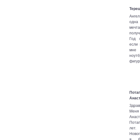
Тере
Ангел
одна
меч
получ
Год 
если
мне
ноутб
фигур
Пота
Анас
Здрав
Мен
Анаст
Потап
ле
Ново
я б