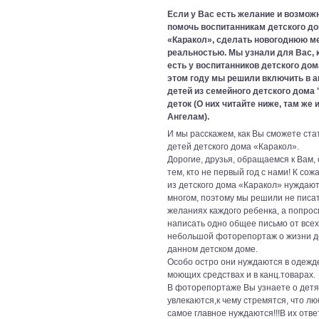
Если у Вас есть желание и возмож
помочь воспитанникам детского д
«Каракол», сделать новогоднюю м
реальностью. Мы узнали для Вас, 
есть у воспитанников детского дома
этом году мы решили включить в а
детей из семейного детского дома
деток (О них читайте ниже, там же 
Ангелам).
И мы расскажем, как Вы сможете ста
детей детского дома «Каракол».
Дорогие, друзья, обращаемся к Вам,
тем, кто не первый год с нами! К сож
из детского дома «Каракол» нуждают
многом, поэтому мы решили не писат
желаниях каждого ребенка, а попрос
написать одно общее письмо от всех
небольшой фоторепортаж о жизни д
данном детском доме.
Особо остро они нуждаются в одежд
моющих средствах и в канц.товарах.
В фоторепортаже Вы узнаете о детя
увлекаются,к чему стремятся, что лю
самое главное нуждаются!!!В их отве