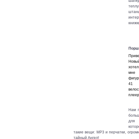
шапк
тепл
шт
инте
книжк
Порш
Приве
Новы
хоте
мне
фигу
41 
велос
плеер
Нам 
боль
для 
котор
такие вещи: MP3 и перчатки, огром
тайный Ангел!