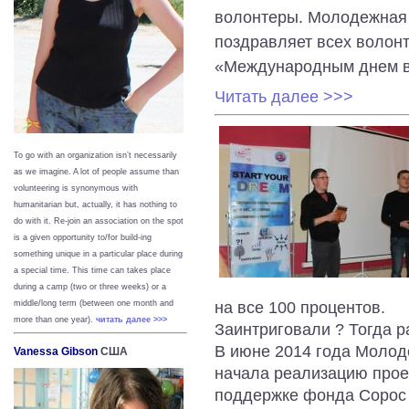
волонтеры. Молодежная
поздравляет всех волон
«Международным днем в
Читать далее >>>
To go with an organization isn’t necessarily
as we imagine. A lot of people assume than
volunteering is synonymous with
humanitarian but, actually, it has nothing to
do with it. Re-join an association on the spot
is a given opportunity to/for build-ing
something unique in a particular place during
a special time. This time can takes place
during a camp (two or three weeks) or a
middle/long term (between one month and
на все 100 процентов.
more than one year).
читать далее >>>
Заинтриговали ? Тогда р
В июне 2014 года Молод
Vanessa Gibson
США
начала реализацию прое
поддержке фонда Сорос –