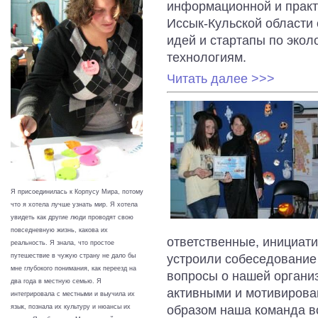
информационной и практ
Иссык-Кульской области 
идей и стартапы по эко
технологиям.
Читать далее >>>
Я присоединилась к Корпусу Мира, потому
что я хотела лучше узнать мир. Я хотела
увидеть как другие люди проводят свою
повседневную жизнь, какова их
ответственные, инициати
реальность. Я знала, что простое
путешествие в чужую страну не дало бы
устроили собеседование
мне глубокого понимания, как переезд на
вопросы о нашей организ
два года в местную семью. Я
активными и мотивирова
интегрировала с местными и выучила их
язык, познала их культуру и нюансы их
образом наша команда в