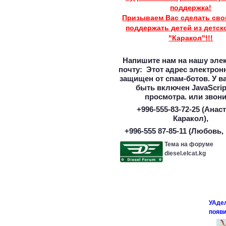
поддержка!
Призываем Вас сделать сво
поддержать детей из детск
"Каракол"!!!
Напишите нам на нашу эле
почту:
Этот адрес электрон
защищен от спам-ботов. У в
быть включен JavaScrip
просмотра.
или звони
+996-555-83-72-25 (Анас
Каракол),
+996-555 87-85-11 (Любовь,
Тема на форуме
diesel.elcat.kg
УАде
появ