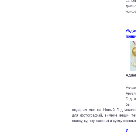
сапоги
джин
конфе
УАди
появ
Адиа
Уваж
Анге
Год 
бы,
подарил мне на Новый Год мален
для фотографий, зимние вещи( т
шапку, куртку, сапоги) и сумку школь
У 
по