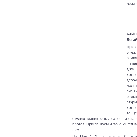
косме
Бейш
Бега
Прив
учусь
сама
наше
доме
дет
дев
маль
очен
се
откры
дет.д
танц
студию, маникюрный салон и сдае
прокат. Приглашаем и тебя Ангел 
дом.
На Новый Год я хотела бы чт