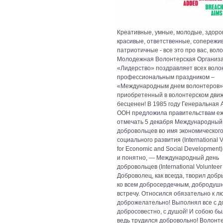
Креативные, умные, молодые, здоро
красивые, ответственные, сопережи
патриотичные - все это про вас, вол
Молодежная Волонтерская Организ
«Лидерство» поздравляет всех воло
профессиональным праздником –
«Международным днем волонтеров».
приобретенный в волонтерском дви
бесценен! В 1985 году Генеральная
ООН предложила правительствам е
отмечать 5 декабря Международный
добровольцев во имя экономического
социального развития (International 
for Economic and Social Development)
и понятно, — Международный день
добровольцев (International Volunteer
Доброволец, как всегда, творил добр
ко всем добросердечным, добродуш
встречу. Относился обязательно к л
доброжелательно! Выполнял все с д
добросовестно, с душой! И собою бы
ведь трудился добровольно! Волонте