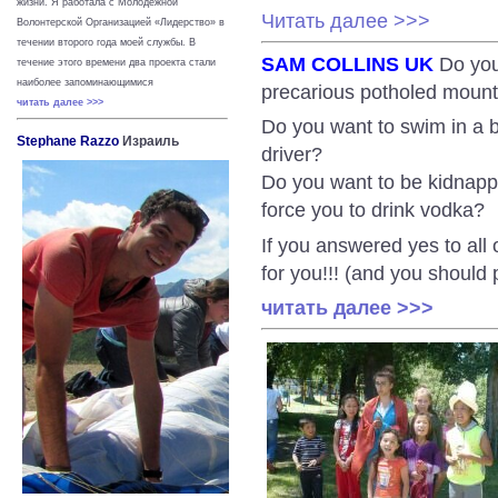
жизни.
Я работала с Молодежной
Читать далее >>>
Волонтерской Организацией «Лидерство» в
течении второго года моей службы. В
SAM COLLINS UK
Do you
течение этого времени два проекта стали
наиболее запоминающимися
precarious potholed mount
читать далее >>>
Do you want to swim in a b
Stephane Razzo
Израиль
driver?
Do you want to be kidnapp
force you to drink vodka?
If you answered yes to all 
for you!!! (and you should 
читать далее >>>