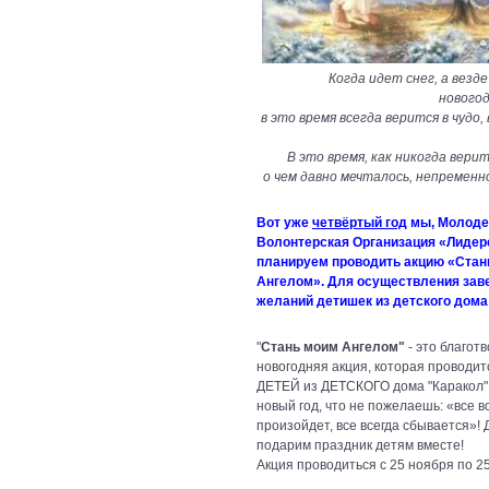
Когда идет снег, а везд
новогод
в это время всегда верится в чудо,
В это время, как никогда верит
о чем давно мечталось, непремен
Вот уже
четвёртый год
мы, Молоде
Волонтерская Организация «Лидер
планируем проводить акцию «Стан
Ангелом». Для осуществления зав
желаний детишек из детского дома
"
Стань моим Ангелом"
- это благот
новогодняя акция, которая проводит
ДЕТЕЙ из ДЕТСКОГО дома "Каракол"
новый год, что не пожелаешь: «все в
произойдет, все всегда сбывается»!
подарим праздник детям вместе!
Акция проводиться с 25 ноября по 2