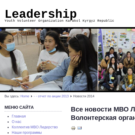
Leadership
Youth Volunteer Organization Karakol Kyrgyz Republic
Вы здесь:
Home
- - отчет по акции 2013
Новости 2014
МЕНЮ САЙТА
Все новости МВО Л
Волонтерская орга
Главная
О нас
Коллектив МВО Лидерство
Наши программы