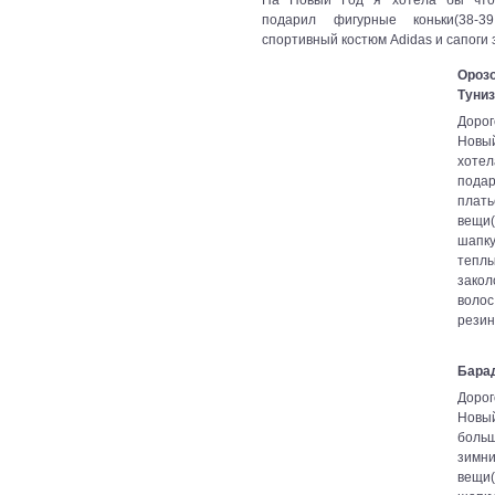
подарил фигурные коньки(38-39
спортивный костюм Adidas и сапоги з
Ороз
Туни
Дорог
Новы
хотел
пода
плат
вещи
шапк
тепл
зако
во
резин
Бара
Дорог
Новый
боль
зимн
вещи(