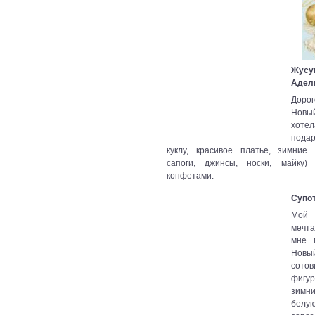
Жусу
Адел
Дорог
Новы
хотел
под
куклу, красивое платье, зимние в
сапоги, джинсы, носки, майку)
конфетами.
Супо
Мой
мечта
мне 
Но
сотов
фигур
зим
белу