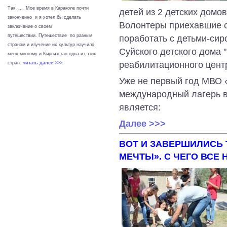
Так ... Мое время в Караколе почти
детей из 2 детских домо
законченно и я хотел бы сделать
Волонтеры приехавшие с
заключение о своем
путешествии. Путешествие по разным
поработать с детьми-сир
странам и изучение их культур научило
Суйского детского дома 
меня многому и Кыргызстан одна из этих
реабилитационного цент
стран.
читать далее >>>
Уже не первый год МВО 
международный лагерь в
является:
Далее >>>
ВОТ И ЗАВЕРШИЛИСЬ 
МЕЧТЫ». С ЧЕГО ВСЕ